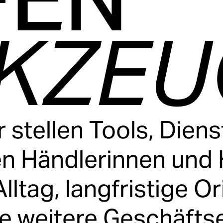
KZEU
 stellen Tools, Dien
ben Händlerinnen und
Alltag, langfristige O
e weitere Geschäfts