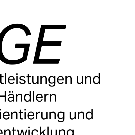
GE
stleistungen und
 Händlern
rientierung und
entwicklung.